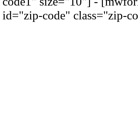
code1" size="10"] - [mwfo
id="zip-code" class="zip-c